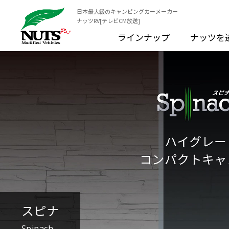
日本最大級のキャンピングカーメーカー
ナッツRV[テレビCM放送]
ラインナップ
ナッツを
スピナ
Spinach