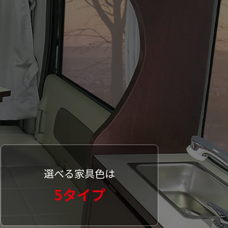
。
選べる家具色は
5タイプ