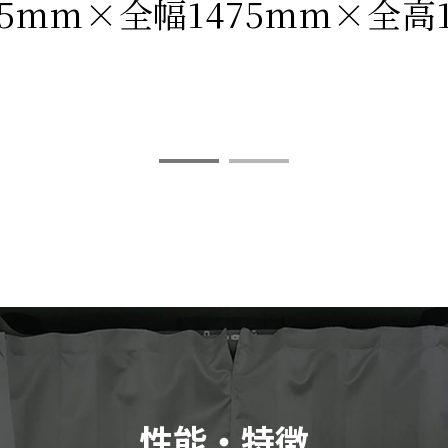
95mm×全幅1475mm×全高1
性能・特徴