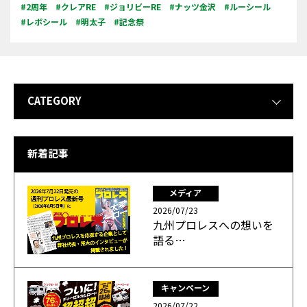
#2周年
#クレアRE
#ジョリビーRE
#ナッツ金沢
#ルーシール
#レボシール
#明太子
#記念祭
CATEGORY
新着記事
メディア
2026/07/23
九州プロレスへの想いを
語る…
キャンペーン
2026/07/22