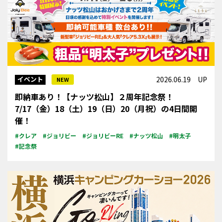
イベント
2026.06.19 UP
NEW
即納車あり！【ナッツ松山】２周年記念祭！
7/17（金）18（土）19（日）20（月祝）の4日間開
催！
#クレア
#ジョリビー
#ジョリビーRE
#ナッツ松山
#明太子
#記念祭