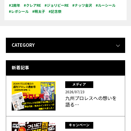
#2周年
#クレアRE
#ジョリビーRE
#ナッツ金沢
#ルーシール
#レボシール
#明太子
#記念祭
CATEGORY
新着記事
メディア
2026/07/23
九州プロレスへの想いを
語る…
キャンペーン