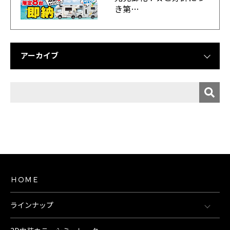
き第…
アーカイブ
ＨＯＭＥ
ラインナップ