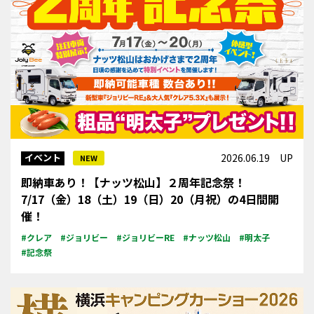
イベント
2026.06.19 UP
NEW
即納車あり！【ナッツ松山】２周年記念祭！
7/17（金）18（土）19（日）20（月祝）の4日間開
催！
#クレア
#ジョリビー
#ジョリビーRE
#ナッツ松山
#明太子
#記念祭