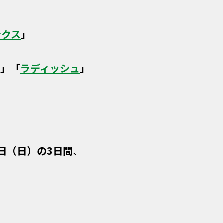
ンクス
」
C
」「
ラディッシュ
」
2日（日）の3日間
、