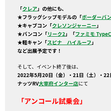
「
クレア
」の他にも、
★フラッグシップモデルの「
ボーダーバ
★キャブコン「
クレソンジャーニー
」
★バンコン「
リーク2
」「
ファミモ Type
★軽キャン「
スピナ ハイルーフ
」
など出展予定です！
そして、イベント終了後は、
2022年
5⽉20日（金）・21日（土）・2
ナッツRV
大宰府インター店
にて
「アンコール試乗会」