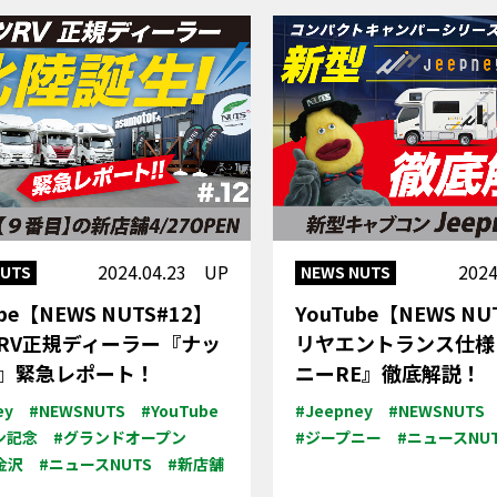
2024.04.23 UP
202
NUTS
NEWS NUTS
ube【NEWS NUTS#12】
YouTube【NEWS NU
RV正規ディーラー『ナッ
リヤエントランス仕様
』緊急レポート！
ニーRE』徹底解説！
ey
#NEWSNUTS
#YouTube
#Jeepney
#NEWSNUTS
ン記念
#グランドオープン
#ジープニー
#ニュースNU
金沢
#ニュースNUTS
#新店舗