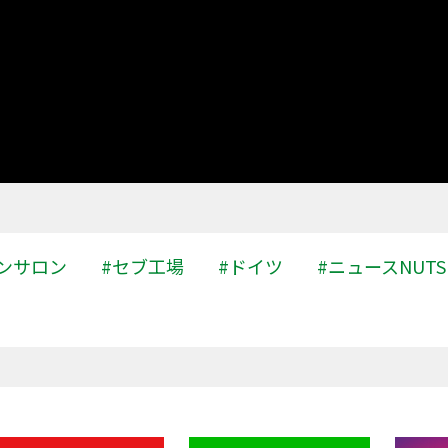
ンサロン
#セブ工場
#ドイツ
#ニュースNUTS