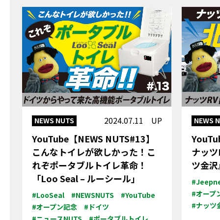
2024.07.11 UP
NEWS NUTS
NEWS 
YouTube【NEWS NUTS#13】
YouT
こんなトイレが欲しかった！こ
ナッツ
れぞポータブルトイレ革命！
ツ金沢
「Loo Seal – ルーシール」
#Jeepn
#オープ
#LooSeal
#NEWSNUTS
#YouTube
#ナッツ
#オープン記念
#ドイツ
#ニュースNUTS
#ポータブルトイレ