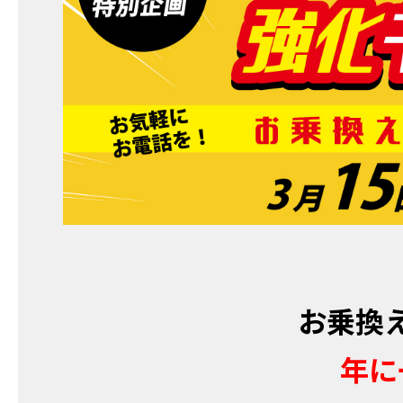
お乗換
年に