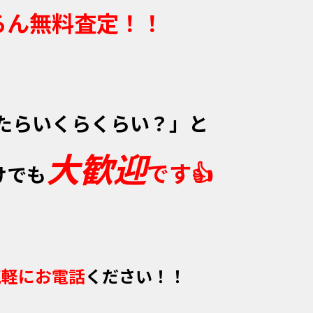
ろん無料査定！！
たらいくらくらい？」と
大歓迎
です👍
けでも
気軽にお電話
ください！！