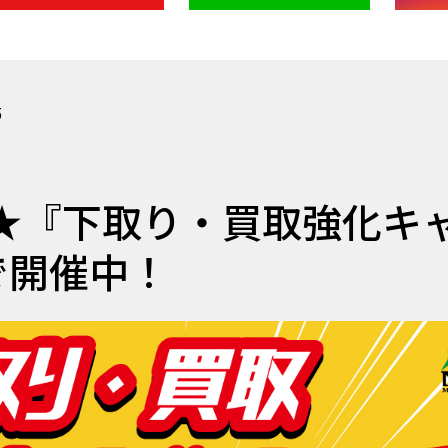
5
★『下取り・買取強化キ
で開催中！