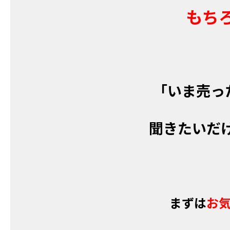
もち
「いま売っ
聞きたいだ
まずは
お