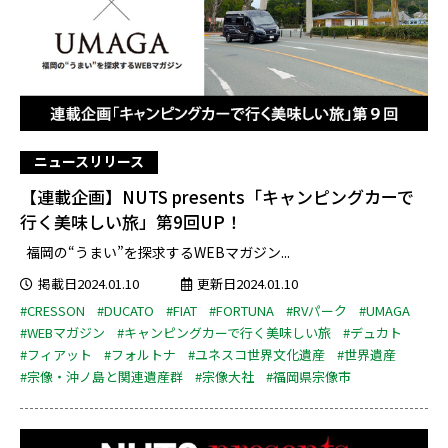
ニュースリリース
【連載企画】NUTS presents「キャンピングカーで
行く美味しい旅」第9回UP！
福岡の“うまい”を探求するWEBマガジン...
掲載日2024.01.10
更新日2024.01.10
#CRESSON
#DUCATO
#FIAT
#FORTUNA
#RVパーク
#UMAGA
#WEBマガジン
#キャンピングカーで行く美味しい旅
#デュカト
#フィアット
#フォルトナ
#ユネスコ世界文化遺産
#世界遺産
#宗像・沖ノ島と関連遺産群
#宗像大社
#福岡県宗像市