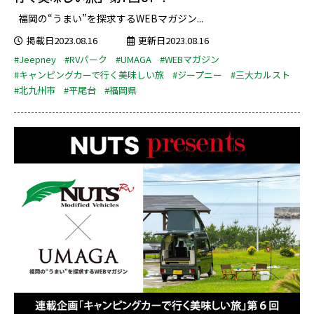
福岡の“うまい”を探求するWEBマガジン...
掲載日2023.08.16
更新日2023.08.16
#Jeepney
#RVパーク
#UMAGA
#WEBマガジン
#キャンピングカーで行く美味しい旅
#ジープニー
#三大カルスト
#北九州市
#平尾台
#福岡県