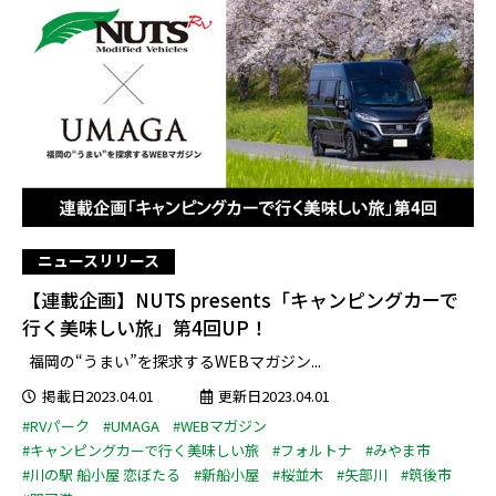
ニュースリリース
【連載企画】NUTS presents「キャンピングカーで
行く美味しい旅」第4回UP！
福岡の“うまい”を探求するWEBマガジン...
掲載日2023.04.01
更新日2023.04.01
#RVパーク
#UMAGA
#WEBマガジン
#キャンピングカーで行く美味しい旅
#フォルトナ
#みやま市
#川の駅 船小屋 恋ぼたる
#新船小屋
#桜並木
#矢部川
#筑後市