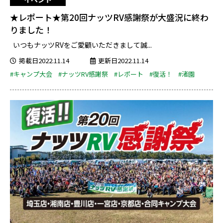
★レポート★第20回ナッツRV感謝祭が大盛況に終わ
りました！
いつもナッツRVをご愛顧いただきまして誠...
掲載日2022.11.14
更新日2022.11.14
#キャンプ大会
#ナッツRV感謝祭
#レポート
#復活！
#渚園