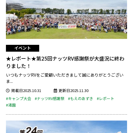
イベント
★レポート★第25回ナッツRV感謝祭が大盛況に終わ
りました！
いつもナッツRVをご愛顧いただきまして誠にありがとうござい
ま...
掲載日2025.10.31
更新日2025.11.30
#キャンプ大会
#ナッツRV感謝祭
#もえのあずき
#レポート
#渚園