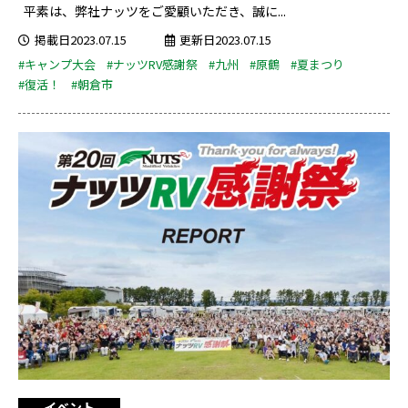
平素は、弊社ナッツをご愛顧いただき、誠に...
掲載日2023.07.15
更新日2023.07.15
#キャンプ大会
#ナッツRV感謝祭
#九州
#原鶴
#夏まつり
#復活！
#朝倉市
イベント