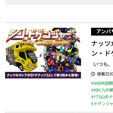
アンバ
ナッツ
ン・ド
いつも、
掲載日202
#AAB秋田
#KBC九州
#YTS山形
#ドゲンジ