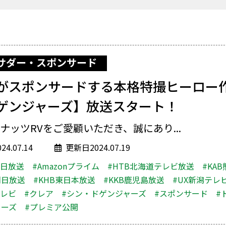
サダー・スポンサード
がスポンサードする本格特撮ヒーロー
ゲンジャーズ】放送スタート！
ナッツRVをご愛顧いただき、誠にあり...
4.07.14
更新日2024.07.19
朝日放送
#Amazonプライム
#HTB北海道テレビ放送
#KA
朝日放送
#KHB東日本放送
#KKB鹿児島放送
#UX新潟テレビ
テレビ
#クレア
#シン・ドゲンジャーズ
#スポンサード
#
ャーズ
#プレミア公開