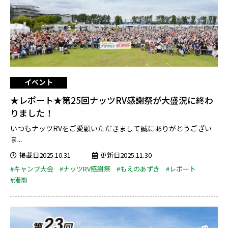
イベント
★レポート★第25回ナッツRV感謝祭が大盛況に終わ
りました！
いつもナッツRVをご愛顧いただきまして誠にありがとうござい
ま...
掲載日2025.10.31
更新日2025.11.30
#キャンプ大会
#ナッツRV感謝祭
#もえのあずき
#レポート
#渚園