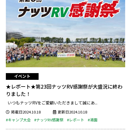
イベント
★レポート★第23回ナッツRV感謝祭が大盛況に終わ
りました！
いつもナッツRVをご愛顧いただきまして誠にあ...
掲載日2024.10.18
更新日2024.10.18
#キャンプ大会
#ナッツRV感謝祭
#レポート
#渚園