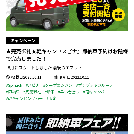
キャンペーン
★完売御礼★軽キャン『スピナ』即納車予約はお陰様
で完売しました！
8月にスタートしました 最後のエブリィ ...
掲載日2022.10.11
更新日2022.10.11
#Spinach
#スピナ
#ターボエンジン
#ポップアップルーフ
#即納車
#完売御礼
#新車
#早い者勝ち
#軽キャンパー
#軽キャンピングカー
#限定