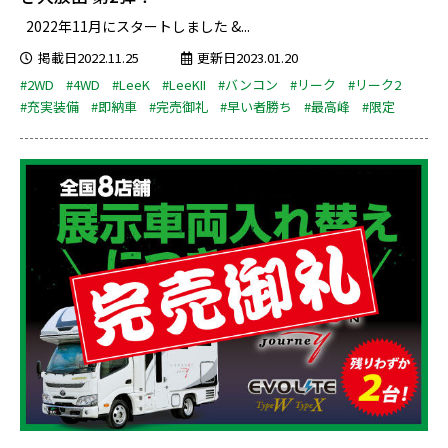
2022年11月にスタートしました &...
掲載日2022.11.25
更新日2023.01.20
#2WD
#4WD
#LeeK
#LeeKII
#バンコン
#リーク
#リーク2
#充実装備
#即納車
#完売御礼
#早い者勝ち
#最高峰
#限定