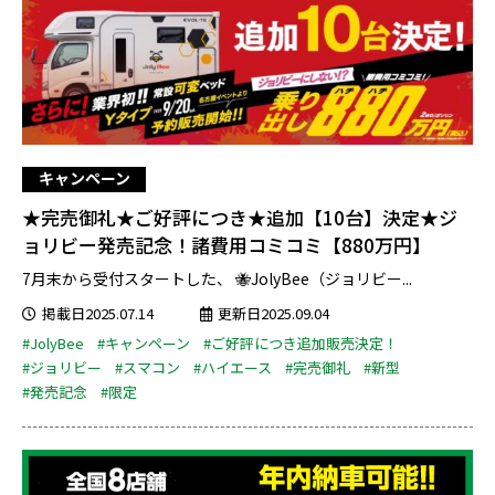
キャンペーン
★完売御礼★ご好評につき★追加【10台】決定★ジ
ョリビー発売記念！諸費用コミコミ【880万円】
7月末から受付スタートした、 🐝JolyBee（ジョリビー...
掲載日2025.07.14
更新日2025.09.04
#JolyBee
#キャンペーン
#ご好評につき追加販売決定！
#ジョリビー
#スマコン
#ハイエース
#完売御礼
#新型
#発売記念
#限定