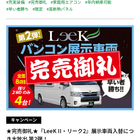
#充実装備
#完売御礼
#家庭用エアコン
#年内納車可能
#早い者勝ち
#限定
#高断熱パネル
キャンペーン
★完売御礼★『LeeK II・リーク2』展示車両入替につ
き大放出 第2弾！