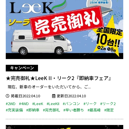
キャンペーン
★完売御礼★LeeK II・リーク2『即納車フェア』
現在、新車のオーダーをいただいてから、ご...
掲載日2022.04.10
更新日2022.04.10
#2WD
#4WD
#LeeK
#LeeKII
#バンコン
#リーク
#リーク2
#充実装備
#即納車
#完売御礼
#早い者勝ち
#最高峰
#限定