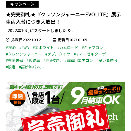
キャンペーン
★完売御礼★『クレソンジャーニーEVOLITE』展示
車両入替につき大放出！
2022年10月にスタートしました &...
掲載日2022.10.12
更新日2023.01.05
#2WD
#4WD
#エボライト
#カムロード
#キャブコン
#クレソンジャーニー
#ダブルタイヤ
#ディーゼルターボ
#充実装備
#即納車
#完売御礼
#家庭用エアコン
#早い者勝ち
#限定
#高断熱パネル