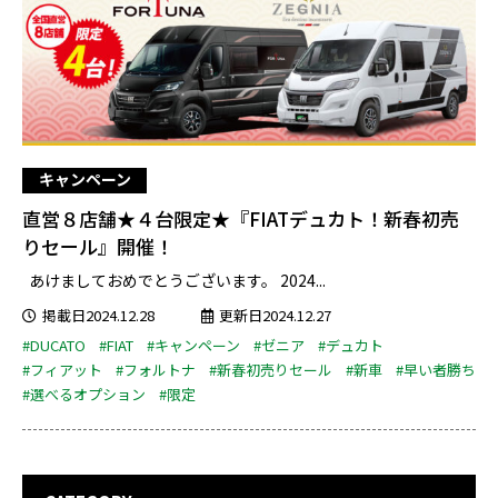
キャンペーン
直営８店舗★４台限定★『FIATデュカト！新春初売
りセール』開催！
あけましておめでとうございます。 2024...
掲載日2024.12.28
更新日2024.12.27
#DUCATO
#FIAT
#キャンペーン
#ゼニア
#デュカト
#フィアット
#フォルトナ
#新春初売りセール
#新車
#早い者勝ち
#選べるオプション
#限定