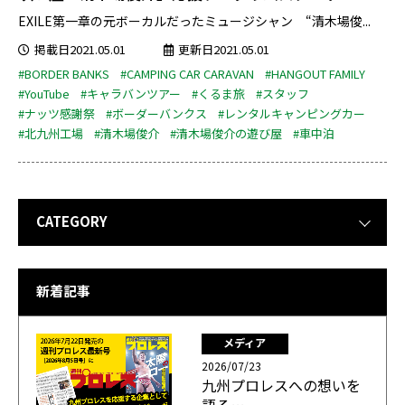
EXILE第一章の元ボーカルだったミュージシャン “清木場俊...
掲載日2021.05.01
更新日2021.05.01
#BORDER BANKS
#CAMPING CAR CARAVAN
#HANGOUT FAMILY
#YouTube
#キャラバンツアー
#くるま旅
#スタッフ
#ナッツ感謝祭
#ボーダーバンクス
#レンタルキャンピングカー
#北九州工場
#清木場俊介
#清木場俊介の遊び屋
#車中泊
CATEGORY
新着記事
メディア
2026/07/23
九州プロレスへの想いを