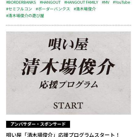
#BORDERBANKS
#HANGOUT
#HANGOUT FAMILY
#MV
#YouTube
#セミフルコン
#ボーダーバンクス
#清木場俊介
#清木場俊介の遊び屋
アンバサダー・スポンサード
唄い屋「清木場俊介」応援プログラムスタート！