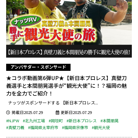
アンバサダー・スポンサード
★コラボ動画第6弾UP★【新日本プロレス】真壁刀
義選手と本間朋晃選手が“観光大使”に！？福岡の魅
力を全力でご紹介！
ナッツがスポンサードする 【新日本プロレス...
掲載日2025.07.29
更新日2025.07.29
#NJPW
#北九州工場
#岡垣町
#新日本プロレス
#本間朋晃
#真壁刀義
#福岡県太宰府市
#福岡県宗像市
#観光大使