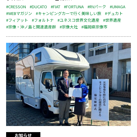
#CRESSON
#DUCATO
#FIAT
#FORTUNA
#RVパーク
#UMAGA
#WEBマガジン
#キャンピングカーで行く美味しい旅
#デュカト
#フィアット
#フォルトナ
#ユネスコ世界文化遺産
#世界遺産
#宗像・沖ノ島と関連遺産群
#宗像大社
#福岡県宗像市
お知らせ