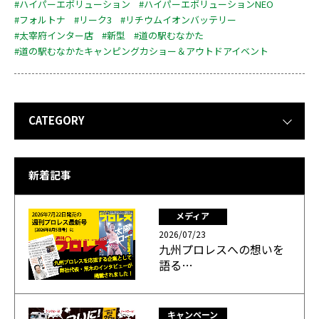
#ハイパーエボリューション
#ハイパーエボリューションNEO
#フォルトナ
#リーク3
#リチウムイオンバッテリー
#太宰府インター店
#新型
#道の駅むなかた
#道の駅むなかたキャンピングカショー＆アウトドアイベント
CATEGORY
新着記事
メディア
2026/07/23
九州プロレスへの想いを
語る…
キャンペーン