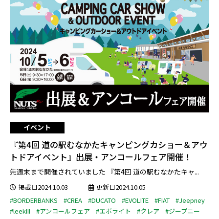
イベント
『第4回 道の駅むなかたキャンピングカショー＆アウ
トドアイベント』出展・アンコールフェア開催！
先週末まで開催されていました 『第4回 道の駅むなかたキャ...
掲載日2024.10.03
更新日2024.10.05
#BORDERBANKS
#CREA
#DUCATO
#EVOLITE
#FIAT
#Jeepney
#leekIII
#アンコールフェア
#エボライト
#クレア
#ジープニー