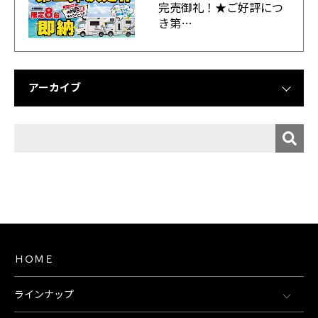
完売御礼！★ご好評につ
き第…
アーカイブ
ＨＯＭＥ
ラインナップ