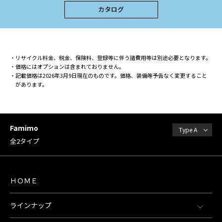
カタログ
リサイクル料金、税金、保険料、登録等に伴う諸費用等は別途必要となります。
価格にはオプションは含まれておりません。
記載価格は2026年3月9日現在のものです。価格、装備等予告なく変更すること
があります。
Famimo
Type A
全2タイプ
ＨＯＭＥ
ラインナップ