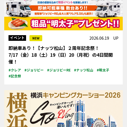
イベント
2026.06.19 UP
NEW
即納車あり！【ナッツ松山】２周年記念祭！
7/17（金）18（土）19（日）20（月祝）の4日間開
催！
#クレア
#ジョリビー
#ジョリビーRE
#ナッツ松山
#明太子
#記念祭