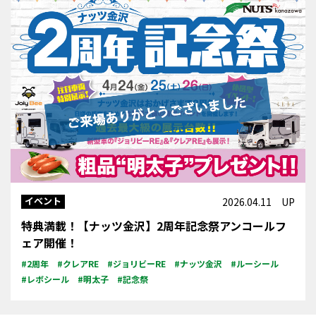
イベント
2026.04.11 UP
特典満載！【ナッツ金沢】2周年記念祭アンコールフ
ェア開催！
#2周年
#クレアRE
#ジョリビーRE
#ナッツ金沢
#ルーシール
#レボシール
#明太子
#記念祭