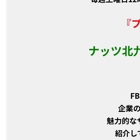
『
ナッツ北
F
企業
魅力的な
紹介し