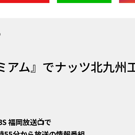
0
レミアム』でナッツ北九州
BS 福岡放送📺で
時55分から放送の情報番組、