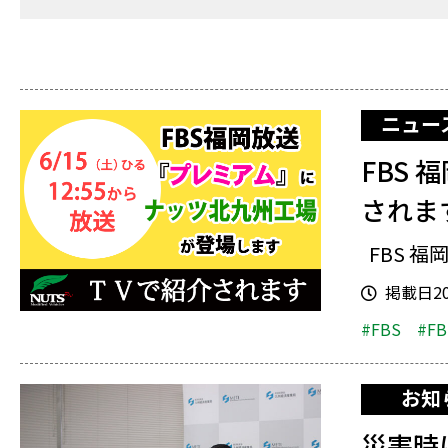
ニュー
FBS
されま
FBS 福岡
掲載日202
#FBS
#F
お知
災害時