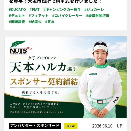
を貸与！大垣市役所で納車式を行いました！
#DUCATO
#FIAT
#キャンピングカー貸与
#ジョカーレ
#デュカト
#フィアット
#ロバイクレーサー
#岐阜県岡垣市
#岡崎静夏
#納車式
#貸与
アンバサダー・スポンサード
2026.06.10 UP
NEW