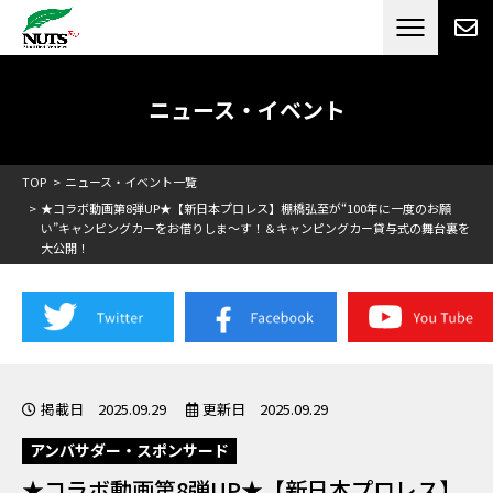
日本最大級のキャンピングカーメーカー
ナッツ
RV[テレビCM放送]
ニュース・イベント
TOP
ニュース・イベント一覧
★コラボ動画第8弾UP★【新日本プロレス】棚橋弘至が“100年に一度のお願
い”キャンピングカーをお借りしま〜す！＆キャンピングカー貸与式の舞台裏を
大公開！
掲載日 2025.09.29
更新日 2025.09.29
アンバサダー・スポンサード
★コラボ動画第8弾UP★【新日本プロレス】