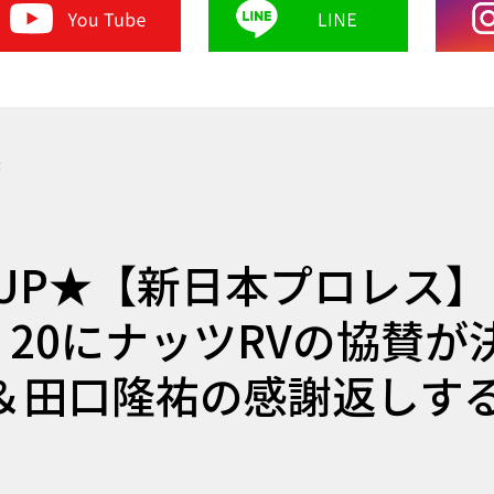
3
UP★【新日本プロレス】
OM 20にナッツRVの協賛が
＆田口隆祐の感謝返しす