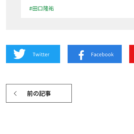
#田口隆祐
前の記事