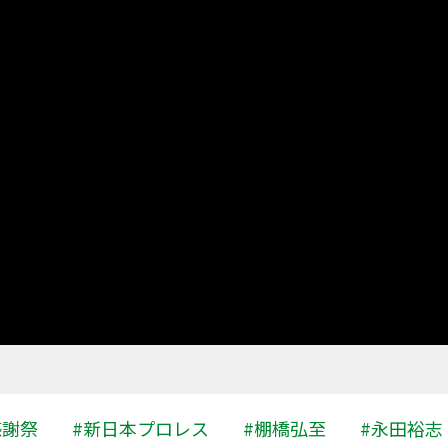
感謝祭
#新日本プロレス
#棚橋弘至
#永田裕志