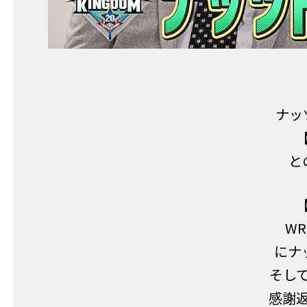
ナッ
と
WR
にナ
そし
感謝