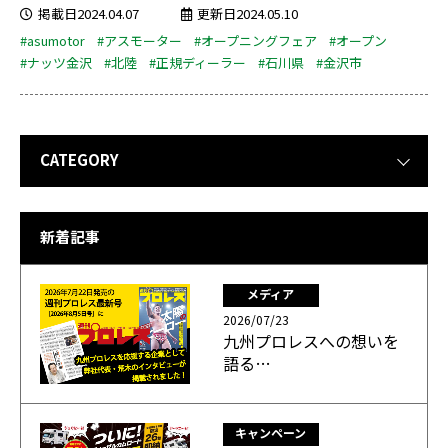
掲載日2024.04.07
更新日2024.05.10
#asumotor
#アスモーター
#オープニングフェア
#オープン
#ナッツ金沢
#北陸
#正規ディーラー
#石川県
#金沢市
CATEGORY
新着記事
メディア
2026/07/23
九州プロレスへの想いを
語る…
キャンペーン