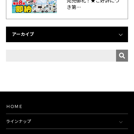
完売御礼！★ご好評につ
き第…
アーカイブ
ＨＯＭＥ
ラインナップ