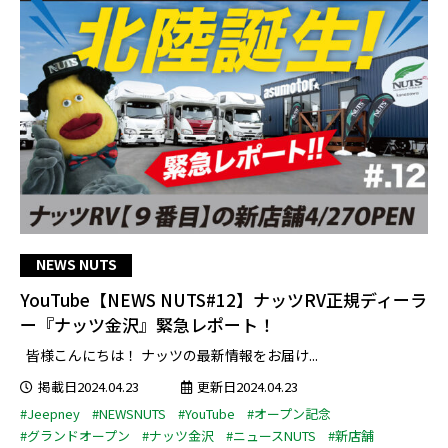
NEWS NUTS
YouTube【NEWS NUTS#12】ナッツRV正規ディーラ
ー『ナッツ金沢』緊急レポート！
皆様こんにちは！ ナッツの最新情報をお届け...
掲載日2024.04.23
更新日2024.04.23
#Jeepney
#NEWSNUTS
#YouTube
#オープン記念
#グランドオープン
#ナッツ金沢
#ニュースNUTS
#新店舗