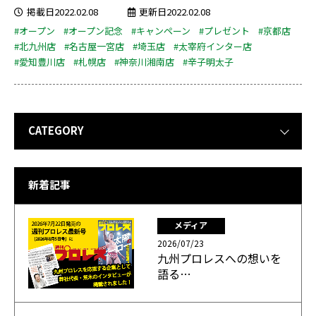
掲載日2022.02.08
更新日2022.02.08
#オープン
#オープン記念
#キャンペーン
#プレゼント
#京都店
#北九州店
#名古屋一宮店
#埼玉店
#太宰府インター店
#愛知豊川店
#札幌店
#神奈川湘南店
#辛子明太子
CATEGORY
新着記事
メディア
2026/07/23
九州プロレスへの想いを
語る…