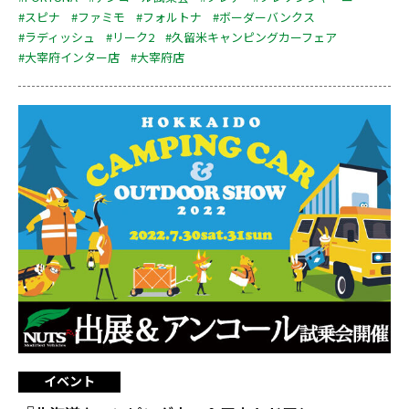
#スピナ
#ファミモ
#フォルトナ
#ボーダーバンクス
#ラディッシュ
#リーク2
#久留米キャンピングカーフェア
#大宰府インター店
#大宰府店
イベント