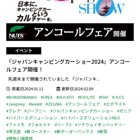
イベント
『ジャパンキャンピングカーショー2024』アンコー
ルフェア開催！
先週末まで開催されていました 『ジャパンキ...
掲載日2024.01.11
更新日2024.02.09
#BORDERBANKS
#CREA
#DUCATO
#EVOLITE
#FIAT
#JCCS
#Jeepney
#leekIII
#ZEGNIA
#アンコールフェア
#エボライト
#クレア
#ジープニー
#ジャパンキャンピングカーショー
#ゼニア
#ハイパーエボリューション
#ハイパーエボリューションNEO
#ファミモ
#フォルトナ
#リーク3
#リチウムイオンバッテリー
#埼玉店
#新コースター
#新ボーダーバンクス
#新型
#神奈川湘南店