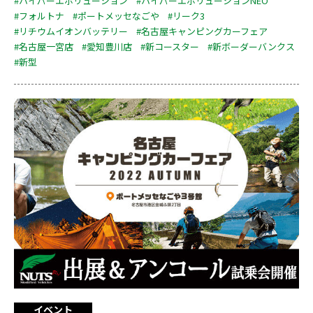
#ハイパーエボリューション
#ハイパーエボリューションNEO
#フォルトナ
#ポートメッセなごや
#リーク3
#リチウムイオンバッテリー
#名古屋キャンピングカーフェア
#名古屋一宮店
#愛知豊川店
#新コースター
#新ボーダーバンクス
#新型
イベント