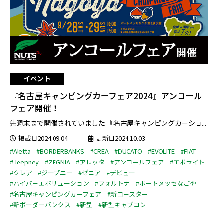
イベント
『名古屋キャンピングカーフェア2024』アンコール
フェア開催！
先週末まで開催されていました 『名古屋キャンピングカーショ...
掲載日2024.09.04
更新日2024.10.03
#Aletta
#BORDERBANKS
#CREA
#DUCATO
#EVOLITE
#FIAT
#Jeepney
#ZEGNIA
#アレッタ
#アンコールフェア
#エボライト
#クレア
#ジープニー
#ゼニア
#デビュー
#ハイパーエボリューション
#フォルトナ
#ポートメッセなごや
#名古屋キャンピングカーフェア
#新コースター
#新ボーダーバンクス
#新型
#新型キャブコン