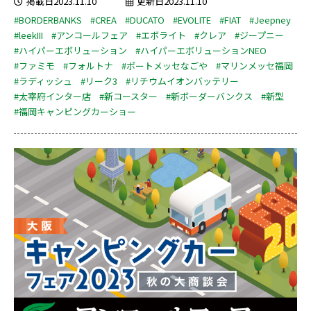
掲載日2023.11.10
更新日2023.11.10
#BORDERBANKS
#CREA
#DUCATO
#EVOLITE
#FIAT
#Jeepney
#leekIII
#アンコールフェア
#エボライト
#クレア
#ジープニー
#ハイパーエボリューション
#ハイパーエボリューションNEO
#ファミモ
#フォルトナ
#ポートメッセなごや
#マリンメッセ福岡
#ラディッシュ
#リーク3
#リチウムイオンバッテリー
#太宰府インター店
#新コースター
#新ボーダーバンクス
#新型
#福岡キャンピングカーショー