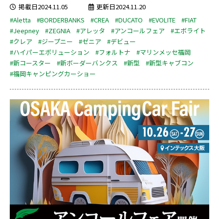
掲載日2024.11.05
更新日2024.11.20
#Aletta
#BORDERBANKS
#CREA
#DUCATO
#EVOLITE
#FIAT
#Jeepney
#ZEGNIA
#アレッタ
#アンコールフェア
#エボライト
#クレア
#ジープニー
#ゼニア
#デビュー
#ハイパーエボリューション
#フォルトナ
#マリンメッセ福岡
#新コースター
#新ボーダーバンクス
#新型
#新型キャブコン
#福岡キャンピングカーショー