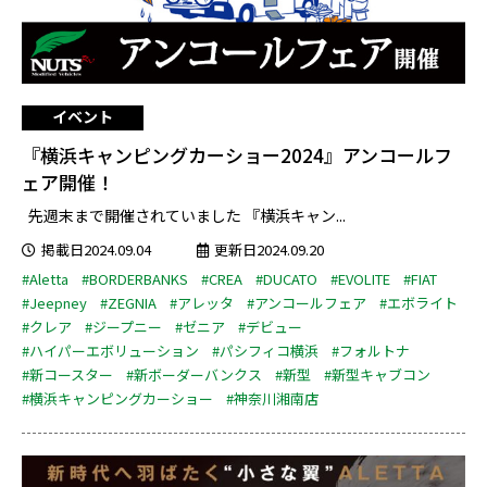
イベント
『横浜キャンピングカーショー2024』アンコールフ
ェア開催！
先週末まで開催されていました 『横浜キャン...
掲載日2024.09.04
更新日2024.09.20
#Aletta
#BORDERBANKS
#CREA
#DUCATO
#EVOLITE
#FIAT
#Jeepney
#ZEGNIA
#アレッタ
#アンコールフェア
#エボライト
#クレア
#ジープニー
#ゼニア
#デビュー
#ハイパーエボリューション
#パシフィコ横浜
#フォルトナ
#新コースター
#新ボーダーバンクス
#新型
#新型キャブコン
#横浜キャンピングカーショー
#神奈川湘南店