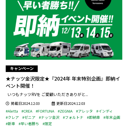
キャンペーン
★ナッツ金沢限定★『2024年 年末特別企画』即納イ
ベント開催！
いつもナッツRVを ご愛顧いただきありがと...
掲載日2024.12.03
更新日2024.12.03
#Aletta
#CREA
#FORTUNA
#ZEGNIA
#アレッタ
#インディ
#クレア
#ゼニア
#ナッツ金沢
#フォルトナ
#即納車
#年末企画
#新車
#早い者勝ち
#限定