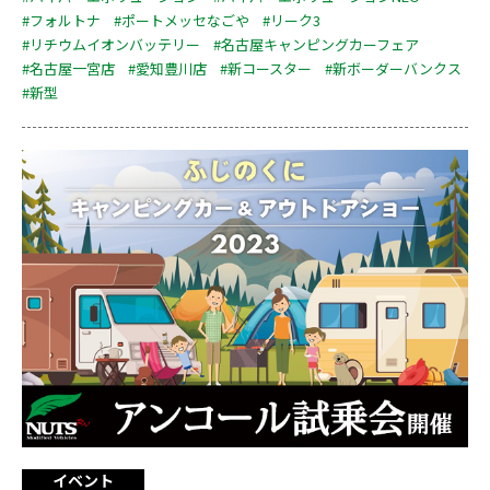
#フォルトナ
#ポートメッセなごや
#リーク3
#リチウムイオンバッテリー
#名古屋キャンピングカーフェア
#名古屋一宮店
#愛知豊川店
#新コースター
#新ボーダーバンクス
#新型
イベント