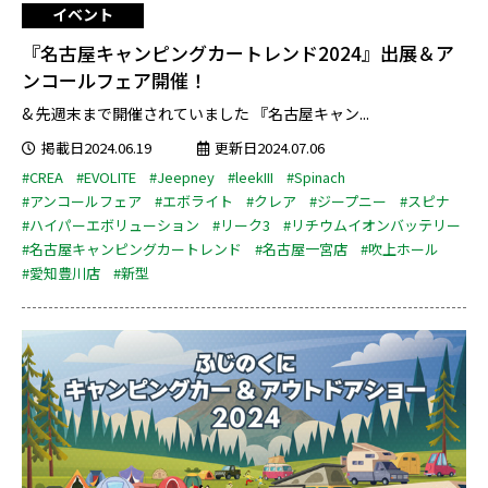
イベント
『名古屋キャンピングカートレンド2024』出展＆ア
ンコールフェア開催！
& 先週末まで開催されていました 『名古屋キャン...
掲載日2024.06.19
更新日2024.07.06
#CREA
#EVOLITE
#Jeepney
#leekIII
#Spinach
#アンコールフェア
#エボライト
#クレア
#ジープニー
#スピナ
#ハイパーエボリューション
#リーク3
#リチウムイオンバッテリー
#名古屋キャンピングカートレンド
#名古屋一宮店
#吹上ホール
#愛知豊川店
#新型