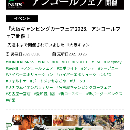
イベント
『大阪キャンピングカーフェア2023』アンコールフ
ェア開催！
先週末まで開催されていました 『大阪キャン...
掲載日2023.09.16
更新日2023.09.26
#BORDERBANKS
#CREA
#DUCATO
#EVOLITE
#FIAT
#Jeepney
#leekIII
#アンコールフェア
#エボライト
#クレア
#ジープニー
#ハイパーエボリューション
#ハイパーエボリューションNEO
#フォルトナ
#ポートメッセなごや
#リーク3
#リチウムイオンバッテリー
#名古屋キャンピングカーフェア
#名古屋一宮店
#愛知豊川店
#新コースター
#新ボーダーバンクス
#新型