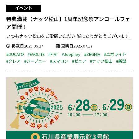
イベント
特典満載【ナッツ松山】1周年記念祭アンコールフェ
ア開催！
いつもナッツ松山をご愛顧いただき 誠にありがとうございます...
掲載日2025.06.27
更新日2025.07.17
#DUCATO
#EVOLITE
#FIAT
#Jeepney
#ZEGNIA
#エボライト
#クレア
#ジープニー
#スマコン
#ゼニア
#ナッツ松山
#新型