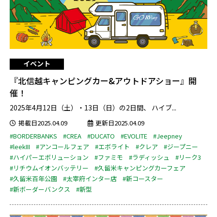
イベント
『北信越キャンピングカー&アウトドアショー』開
催！
2025年4月12日（土）・13日（日）の2日間、 ハイブ...
掲載日2025.04.09
更新日2025.04.09
#BORDERBANKS
#CREA
#DUCATO
#EVOLITE
#Jeepney
#leekIII
#アンコールフェア
#エボライト
#クレア
#ジープニー
#ハイパーエボリューション
#ファミモ
#ラディッシュ
#リーク3
#リチウムイオンバッテリー
#久留米キャンピングカーフェア
#久留米百年公園
#太宰府インター店
#新コースター
#新ボーダーバンクス
#新型