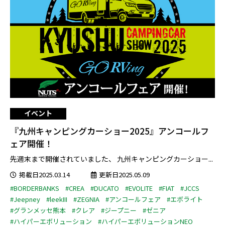
イベント
『九州キャンピングカーショー2025』アンコールフ
ェア開催！
先週末まで開催されていました、 九州キャンピングカーショー...
掲載日2025.03.14
更新日2025.05.09
#BORDERBANKS
#CREA
#DUCATO
#EVOLITE
#FIAT
#JCCS
#Jeepney
#leekIII
#ZEGNIA
#アンコールフェア
#エボライト
#グランメッセ熊本
#クレア
#ジープニー
#ゼニア
#ハイパーエボリューション
#ハイパーエボリューションNEO