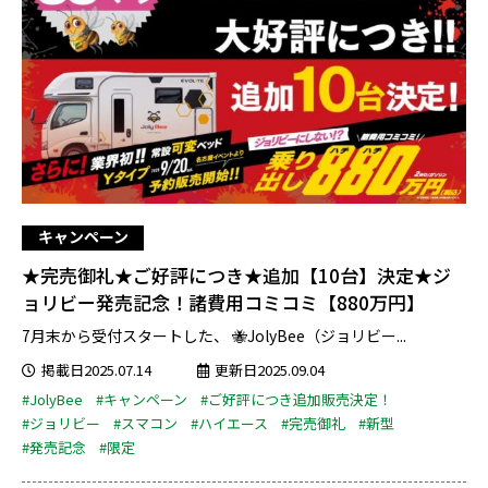
キャンペーン
★完売御礼★ご好評につき★追加【10台】決定★ジ
ョリビー発売記念！諸費用コミコミ【880万円】
7月末から受付スタートした、 🐝JolyBee（ジョリビー...
掲載日2025.07.14
更新日2025.09.04
#JolyBee
#キャンペーン
#ご好評につき追加販売決定！
#ジョリビー
#スマコン
#ハイエース
#完売御礼
#新型
#発売記念
#限定