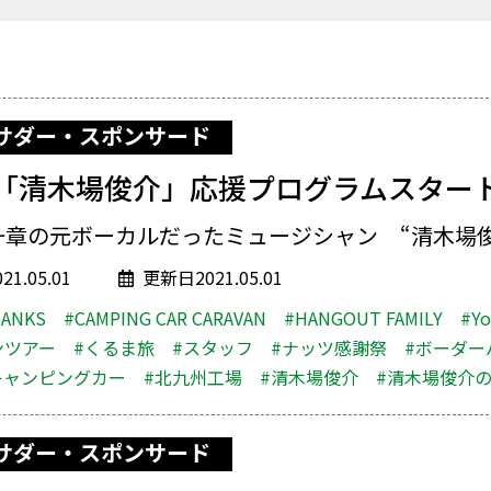
サダー・スポンサード
「清木場俊介」応援プログラムスター
第一章の元ボーカルだったミュージシャン “清木場俊.
1.05.01
更新日2021.05.01
BANKS
#CAMPING CAR CARAVAN
#HANGOUT FAMILY
#Y
ンツアー
#くるま旅
#スタッフ
#ナッツ感謝祭
#ボーダー
キャンピングカー
#北九州工場
#清木場俊介
#清木場俊介
サダー・スポンサード