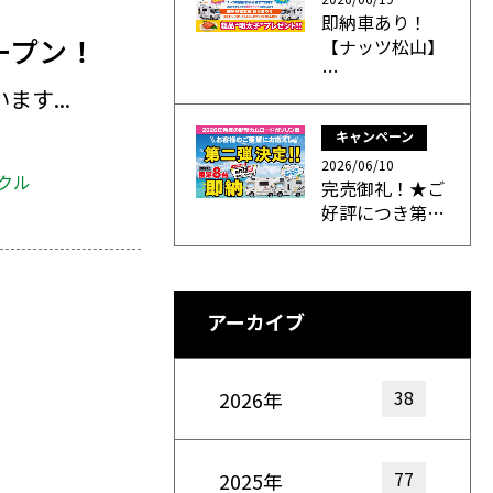
即納車あり！
ープン！
【ナッツ松山】
…
す...
キャンペーン
2026/06/10
クル
完売御礼！★ご
好評につき第…
アーカイブ
38
2026年
77
2025年