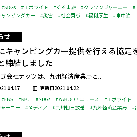
#SDGs
#エボライト
#くるま旅
#クレソンジャーニー
キャンピングカー
#災害
#社会貢献
#福利厚生
#車中泊
らせ
にキャンピングカー提供を行える協定
と締結しました
式会社ナッツは、九州経済産業局と...
1.04.17
更新日2021.04.22
#FBS
#KBC
#SDGs
#YAHOO！ニュース
#エボライト
ジャーニー
#メディア
#九州朝日放送
#九州経済産業局
#
らせ