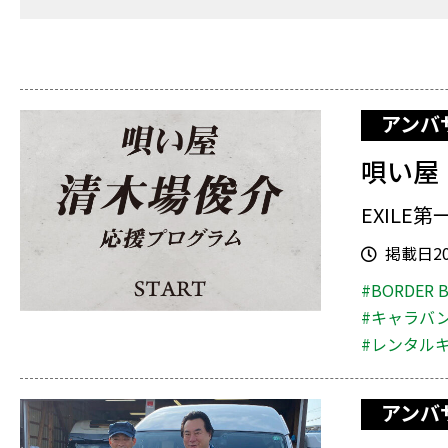
アンバ
唄い屋
EXILE
掲載日202
#BORDER 
#キャラバ
#レンタル
アンバ