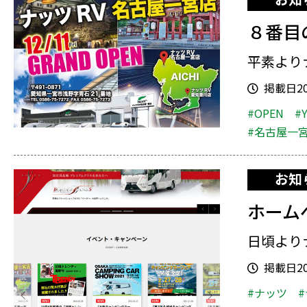
８番目
平素より
掲載日202
#OPEN
#
#名古屋一
お知
ホーム
日頃より
掲載日202
#ナッツ