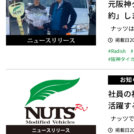
元阪神
約」し
ナッツは2
掲載日202
#Radish
#阪神タイ
お知
社員の
活躍す
ナッツで
掲載日202