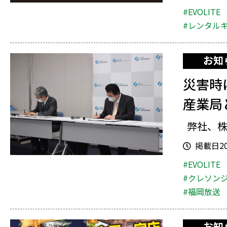
#EVOLITE
#レンタル
お知
災害時
産業局
弊社、株
掲載日202
#EVOLITE
#クレソン
#福岡放送
お知