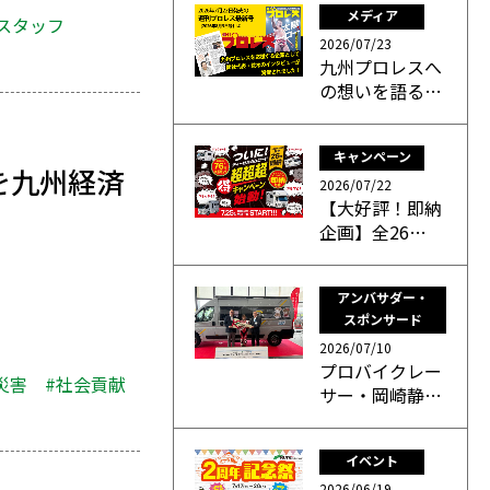
メディア
#スタッフ
2026/07/23
九州プロレスへ
の想いを語る…
キャンペーン
を九州経済
2026/07/22
【大好評！即納
企画】全26…
アンバサダー・
スポンサード
2026/07/10
プロバイクレー
災害
#社会貢献
サー・岡崎静…
イベント
2026/06/19