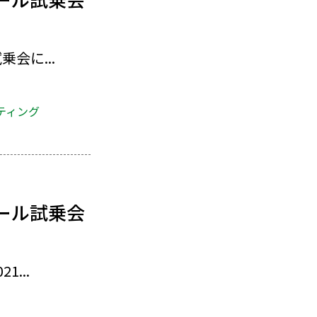
会に...
ティング
ール試乗会
...