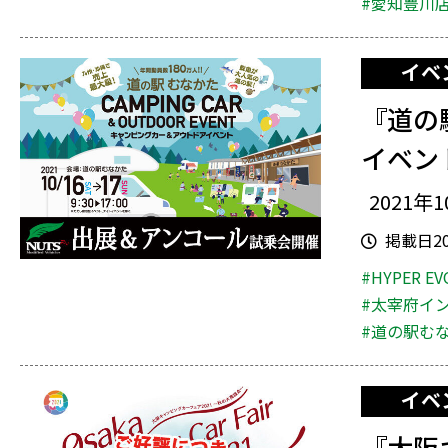
#愛知豊川
イベ
『道の
イベン
2021年1
掲載日202
#HYPER EV
#太宰府イ
#道の駅む
イベ
『大阪