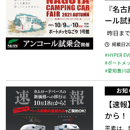
『名古
ール試
昨日まで
掲載日202
#HYPER EV
#ポートメ
#愛知豊川
お知
【速報
から！
平素は、