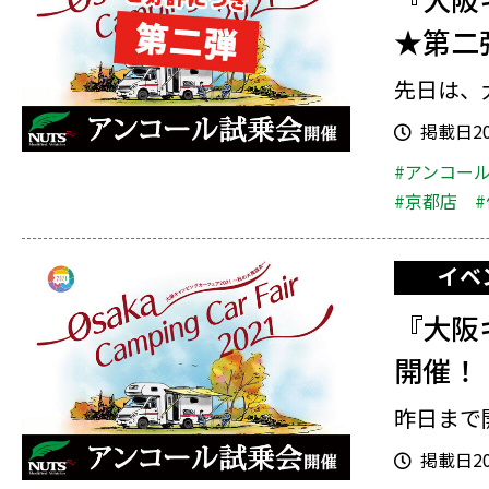
★第二
先日は、
掲載日202
#アンコー
#京都店
イベ
『大阪
開催！
昨日まで
掲載日202