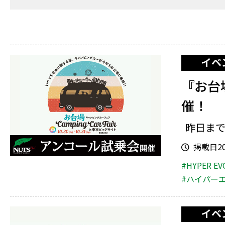
イベ
『お台
催！
昨日まで
掲載日202
#HYPER EV
#ハイパー
イベ