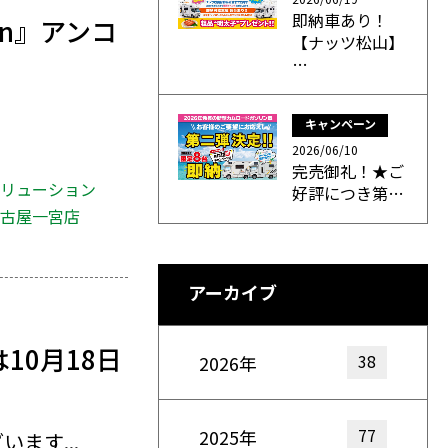
即納車あり！
mn』アンコ
【ナッツ松山】
…
キャンペーン
2026/06/10
完売御礼！★ご
ボリューション
好評につき第…
名古屋一宮店
アーカイブ
10月18日
38
2026年
77
2025年
ます...