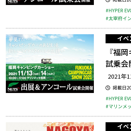
#HYPER EV
#太宰府イ
イベ
『福岡
試乗会
2021年1
掲載日202
#HYPER EV
#マリンメ
イベ