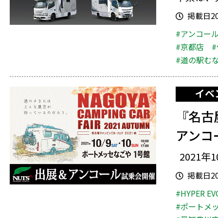
掲載日202
#アンコー
#京都店
#道の駅む
イベ
『名古
アンコ
2021年1
掲載日202
#HYPER EV
#ポートメ