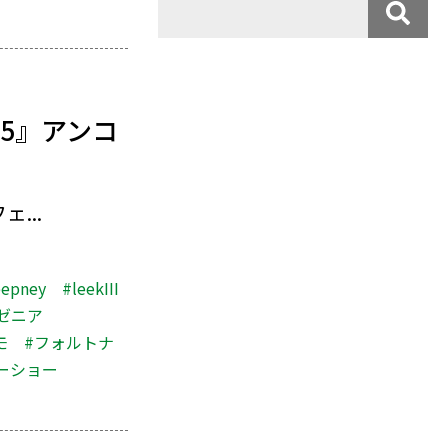
5』アンコ
...
eepney
#leekIII
ゼニア
モ
#フォルトナ
ーショー