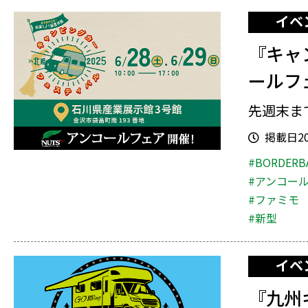
イベ
『キャ
ールフ
先週末まで
掲載日202
#BORDERB
#アンコー
#ファミモ
#新型
イベ
『九州