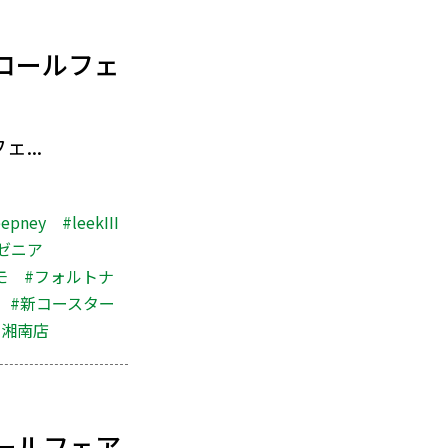
コールフェ
...
eepney
#leekIII
ゼニア
モ
#フォルトナ
#新コースター
川湘南店
ールフェア