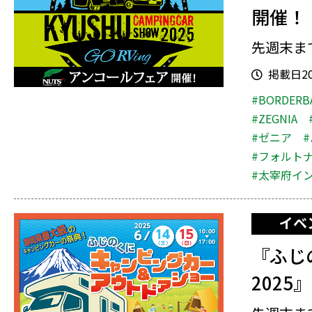
開催！
先週末ま
掲載日202
#BORDERB
#ZEGNIA
#ゼニア
#フォルト
#太宰府イ
イベ
『ふじ
202