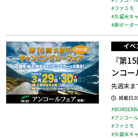
#ファミモ
#久留米キ
#新ボーダ
イベ
『第1
ンコー
先週末ま
掲載日202
#BORDERB
#アンコー
#ファミモ
#久留米キ