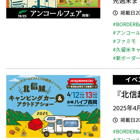
先週末ま
掲載日202
#BORDERB
#アンコー
#ファミモ
#久留米キ
#新ボーダ
イベ
『北信
2025年
掲載日202
#BORDERB
#アンコー