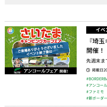
イベ
『埼玉
開催！
先週末ま
掲載日202
#BORDERB
#アンコー
#ファミモ
#新ボーダ