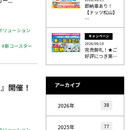
...
即納車あり！
【ナッツ松山】
…
ボリューション
キャンペーン
2026/06/10
#新コースター
完売御礼！★ご
好評につき第…
アーカイブ
ー』開催！
38
2026年
77
2025年
ボリューション