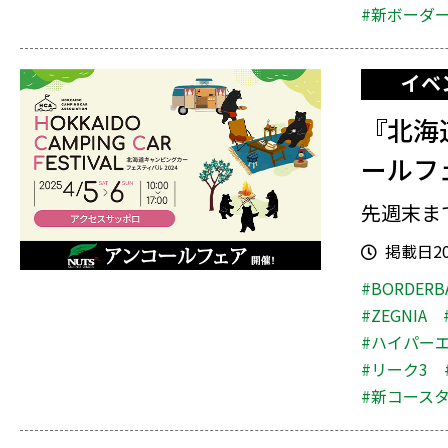
#新ボーダ
イベ
『北海
ールフ
先週末ま
掲載日202
#BORDERB
#ZEGNIA
#ハイパー
#リーク3
#新コース