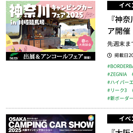
イベ
『神奈
ア開催
先週末ま
掲載日202
#BORDERB
#ZEGNIA
#ハイパー
#リーク3
#新ボーダ
イベ
『大阪