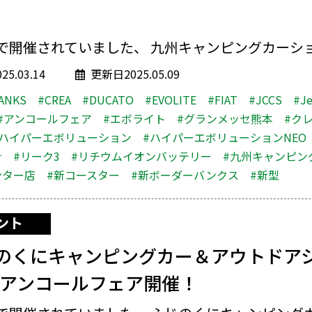
で開催されていました、 九州キャンピングカーショー
5.03.14
更新日2025.05.09
ANKS
#CREA
#DUCATO
#EVOLITE
#FIAT
#JCCS
#J
#アンコールフェア
#エボライト
#グランメッセ熊本
#ク
#ハイパーエボリューション
#ハイパーエボリューションNEO
ナ
#リーク3
#リチウムイオンバッテリー
#九州キャンピン
ンター店
#新コースター
#新ボーダーバンクス
#新型
ント
のくにキャンピングカー＆アウトドア
5』アンコールフェア開催！