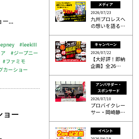
メディア
2026/07/23
九州プロレスへ
...
の想いを語る…
eepney
#leekIII
キャンペーン
レア
#ジープニー
2026/07/22
【大好評！即納
#ファミモ
企画】全26…
グカーショー
アンバサダー・
スポンサード
2026/07/10
プロバイクレー
ショー
サー・岡崎静…
イベント
2026/06/19