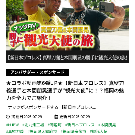
アンバサダー・スポンサード
★コラボ動画第6弾UP★【新日本プロレス】真壁刀
義選手と本間朋晃選手が“観光大使”に！？福岡の魅
力を全力でご紹介！
ナッツがスポンサードする 【新日本プロレス...
掲載日2025.07.29
更新日2025.07.29
#NJPW
#北九州工場
#岡垣町
#新日本プロレス
#本間朋晃
#真壁刀義
#福岡県太宰府市
#福岡県宗像市
#観光大使