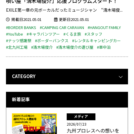
唄い屋「清木場俊介」応援プログラムスタート！
EXILE第一章の元ボーカルだったミュージシャン “清木場俊...
掲載日2021.05.01
更新日2021.05.01
#BORDER BANKS
#CAMPING CAR CARAVAN
#HANGOUT FAMILY
#YouTube
#キャラバンツアー
#くるま旅
#スタッフ
#ナッツ感謝祭
#ボーダーバンクス
#レンタルキャンピングカー
#北九州工場
#清木場俊介
#清木場俊介の遊び屋
#車中泊
CATEGORY
新着記事
メディア
2026/07/23
九州プロレスへの想いを