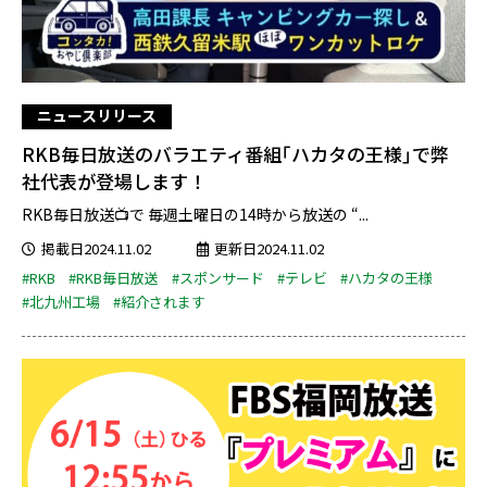
ニュースリリース
RKB毎日放送のバラエティ番組｢ハカタの王様｣で弊
社代表が登場します！
RKB毎日放送📺で 毎週土曜日の14時から放送の “...
掲載日2024.11.02
更新日2024.11.02
#RKB
#RKB毎日放送
#スポンサード
#テレビ
#ハカタの王様
#北九州工場
#紹介されます