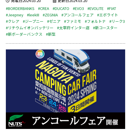
掲載日2024.03.20
更新日2024.03.20
#BORDERBANKS
#CREA
#DUCATO
#EVO3
#EVOLITE
#FIAT
#Jeepney
#leekIII
#ZEGNIA
#アンコールフェア
#エボライト
#クレア
#ジープニー
#ゼニア
#ファミモ
#フォルトナ
#リーク3
#リチウムイオンバッテリー
#太宰府インター店
#新コースター
#新ボーダーバンクス
#新型