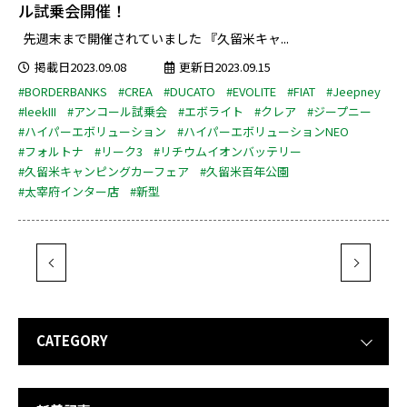
ル試乗会開催！
先週末まで開催されていました 『久留米キャ...
掲載日2023.09.08
更新日2023.09.15
#BORDERBANKS
#CREA
#DUCATO
#EVOLITE
#FIAT
#Jeepney
#leekIII
#アンコール試乗会
#エボライト
#クレア
#ジープニー
#ハイパーエボリューション
#ハイパーエボリューションNEO
#フォルトナ
#リーク3
#リチウムイオンバッテリー
#久留米キャンピングカーフェア
#久留米百年公園
#太宰府インター店
#新型
CATEGORY