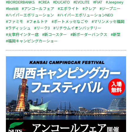
#BORDERBANKS
#CREA
#DUCATO
#EVOLITE
#FIAT
#Jeepney
#leekIII
#アンコールフェア
#エボライト
#クレア
#ジープニー
#ハイパーエボリューション
#ハイパーエボリューションNEO
#ファミモ
#フォルトナ
#ポートメッセなごや
#マリンメッセ福岡
#ラディッシュ
#リーク3
#リチウムイオンバッテリー
#太宰府インター店
#新コースター
#新ボーダーバンクス
#新型
#福岡キャンピングカーショー