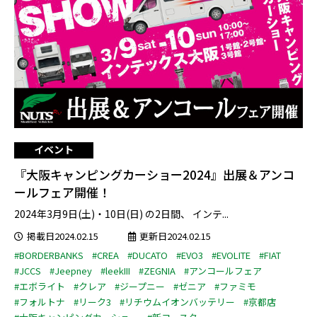
イベント
『大阪キャンピングカーショー2024』出展＆アンコ
ールフェア開催！
2024年3月9日(土)・10日(日) の2日間、 インテ...
掲載日2024.02.15
更新日2024.02.15
#BORDERBANKS
#CREA
#DUCATO
#EVO3
#EVOLITE
#FIAT
#JCCS
#Jeepney
#leekIII
#ZEGNIA
#アンコールフェア
#エボライト
#クレア
#ジープニー
#ゼニア
#ファミモ
#フォルトナ
#リーク3
#リチウムイオンバッテリー
#京都店