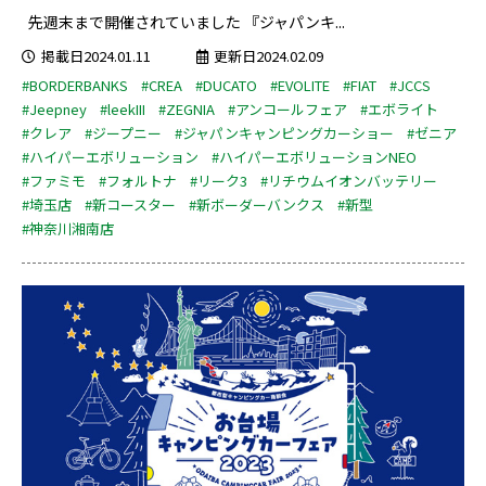
先週末まで開催されていました 『ジャパンキ...
掲載日2024.01.11
更新日2024.02.09
#BORDERBANKS
#CREA
#DUCATO
#EVOLITE
#FIAT
#JCCS
#Jeepney
#leekIII
#ZEGNIA
#アンコールフェア
#エボライト
#クレア
#ジープニー
#ジャパンキャンピングカーショー
#ゼニア
#ハイパーエボリューション
#ハイパーエボリューションNEO
#ファミモ
#フォルトナ
#リーク3
#リチウムイオンバッテリー
#埼玉店
#新コースター
#新ボーダーバンクス
#新型
#神奈川湘南店