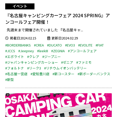
イベント
『名古屋キャンピングカーフェア 2024 SPRING』ア
ンコールフェア開催！
先週末まで開催されていました 『名古屋キャ...
掲載日2024.02.15
更新日2024.02.29
#BORDERBANKS
#CREA
#DUCATO
#EVO3
#EVOLITE
#FIAT
#JCCS
#Jeepney
#leekIII
#ZEGNIA
#アンコールフェア
#エボライト
#クレア
#ジープニー
#ジャパンキャンピングカーショー
#ゼニア
#ファミモ
#フォルトナ
#リーク3
#リチウムイオンバッテリー
#名古屋一宮店
#愛知豊川店
#新コースター
#新ボーダーバンクス
#新型