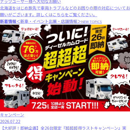
ナッツユーザー様へ大切なお願い
北海道をはじめ旅先で車両トラブルなどのお困りの際の対応についてお
願いがございます。
詳しくはこちら
をご覧ください。
新着情報
＜新車・イベント出展・店舗情報＞
NEW TOPICS
キャンペーン
2026.07.22
【大好評！即納企画】全26台限定『超超超得ラストキャンペーン』実