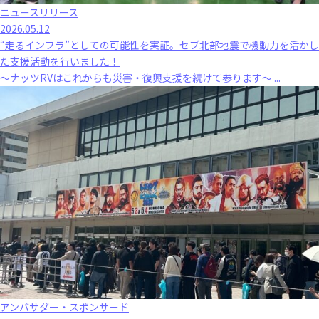
ニュースリリース
2026.05.12
“走るインフラ”としての可能性を実証。セブ北部地震で機動力を活かし
た支援活動を行いました！
～ナッツRVはこれからも災害・復興支援を続けて参ります～ ...
アンバサダー・スポンサード