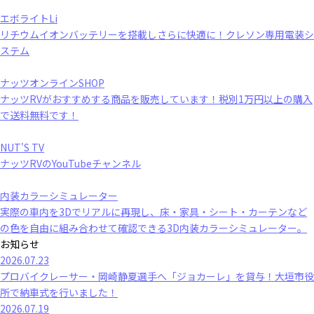
エボライトLi
リチウムイオンバッテリーを搭載しさらに快適に！クレソン専用電装シ
ステム
ナッツオンラインSHOP
ナッツRVがおすすめする商品を販売しています！税別1万円以上の購入
で送料無料です！
NUT'S TV
ナッツRVのYouTubeチャンネル
内装カラーシミュレーター
実際の車内を3Dでリアルに再現し、床・家具・シート・カーテンなど
の色を自由に組み合わせて確認できる3D内装カラーシミュレーター。
お知らせ
2026.07.23
プロバイクレーサー・岡崎静夏選手へ「ジョカーレ」を貸与！大垣市役
所で納車式を行いました！
2026.07.19