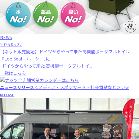
NEWS
2026.05.22
【ネット販売開始】ドイツからやって来た高機能ポータブルトイレ
『Loo Seal – ルーシール』
ドイツからやって来た 高機能ポータブルトイ...
一覧はこちら
ニュースリリース
＜メディア・スポンサード・社会貢献など＞
NEW
RELEASE