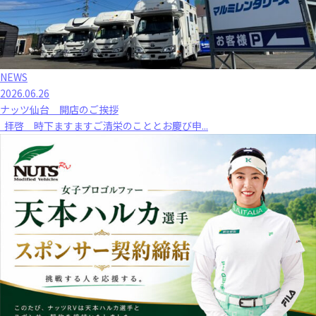
NEWS
2026.06.26
ナッツ仙台 開店のご挨拶
拝啓 時下ますますご清栄のこととお慶び申...