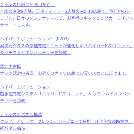
ナッツの店舗は全国11拠点！
全国の直営8店舗、正規ディーラー3店舗の合計10店舗で、旅行中のト
ラブル、日々のメンテナンスなど、お客様のキャンピングカーライフを
サポートします。
ハイパーエボリューション3（EVO3）
異次元クラスの急速充電ユニットが進化した「ハイパーEVOユニット」
＆リチウムイオンバッテリーを搭載！
認定中古車
ナッツ認定中古車。お近くのナッツ店舗でお買い求めいただけます。
ハイパーエボリューション
超急速充電システム「ハイパーEVOユニット」＆ リチウムイオンバッ
テリーを搭載！
ナッツの新パネル構造
クレア、アレッタ、クレソン、ジープニーで採用！圧倒的な超断熱性
新パネル構造