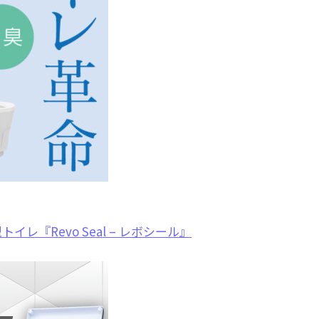
『Revo Seal – レボシール』