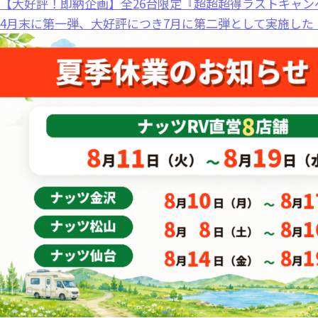
【大好評！即納企画】全26台限定『超超超得ラストキャン
4月末に第一弾、大好評につき7月に第二弾として実施した 「.