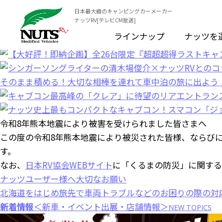
日本最大級のキャンピングカーメーカー
ナッツRV[テレビCM放送]
ラインナップ
ナッツを
令和8年熊本地震により被害を受けられました皆さまへ
この度の令和8年熊本地震により被災された皆様、ならび
す。
なお、
日本RV協会WEBサイト
に「くるまの防災」に関する
ナッツユーザー様へ大切なお願い
北海道をはじめ旅先で車両トラブルなどのお困りの際の対
新着情報
＜新車・イベント出展・店舗情報＞
NEW TOPICS