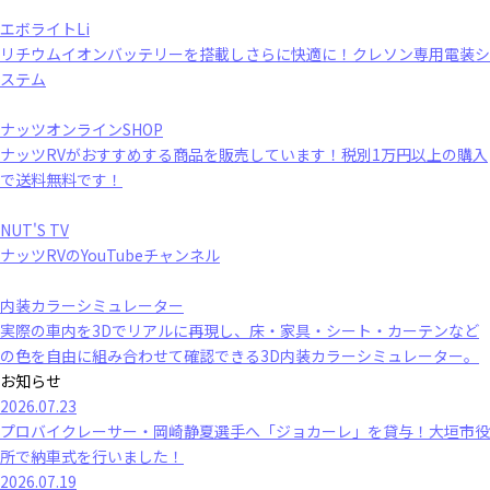
エボライトLi
リチウムイオンバッテリーを搭載しさらに快適に！クレソン専用電装シ
ステム
ナッツオンラインSHOP
ナッツRVがおすすめする商品を販売しています！税別1万円以上の購入
で送料無料です！
NUT'S TV
ナッツRVのYouTubeチャンネル
内装カラーシミュレーター
実際の車内を3Dでリアルに再現し、床・家具・シート・カーテンなど
の色を自由に組み合わせて確認できる3D内装カラーシミュレーター。
お知らせ
2026.07.23
プロバイクレーサー・岡崎静夏選手へ「ジョカーレ」を貸与！大垣市役
所で納車式を行いました！
2026.07.19