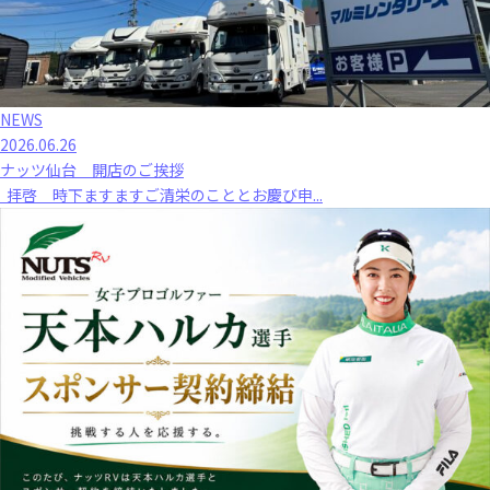
NEWS
2026.06.26
ナッツ仙台 開店のご挨拶
拝啓 時下ますますご清栄のこととお慶び申...