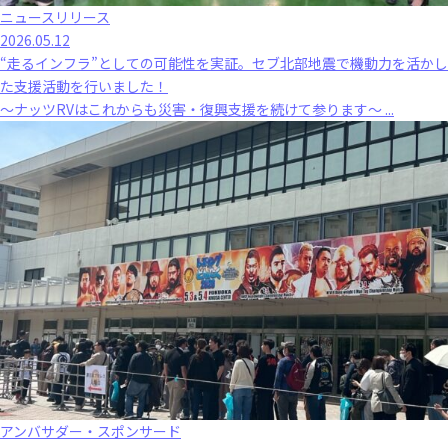
ニュースリリース
2026.05.12
“走るインフラ”としての可能性を実証。セブ北部地震で機動力を活かし
た支援活動を行いました！
～ナッツRVはこれからも災害・復興支援を続けて参ります～ ...
アンバサダー・スポンサード