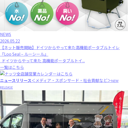
NEWS
2026.05.22
【ネット販売開始】ドイツからやって来た高機能ポータブルトイレ
『Loo Seal – ルーシール』
ドイツからやって来た 高機能ポータブルトイ...
一覧はこちら
ニュースリリース
＜メディア・スポンサード・社会貢献など＞
NEW
RELEASE