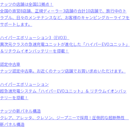
ナッツの店舗は全国11拠点！
全国の直営8店舗、正規ディーラー3店舗の合計10店舗で、旅行中のト
ラブル、日々のメンテナンスなど、お客様のキャンピングカーライフを
サポートします。
ハイパーエボリューション3（EVO3）
異次元クラスの急速充電ユニットが進化した「ハイパーEVOユニット」
＆リチウムイオンバッテリーを搭載！
認定中古車
ナッツ認定中古車。お近くのナッツ店舗でお買い求めいただけます。
ハイパーエボリューション
超急速充電システム「ハイパーEVOユニット」＆ リチウムイオンバッ
テリーを搭載！
ナッツの新パネル構造
クレア、アレッタ、クレソン、ジープニーで採用！圧倒的な超断熱性
新パネル構造