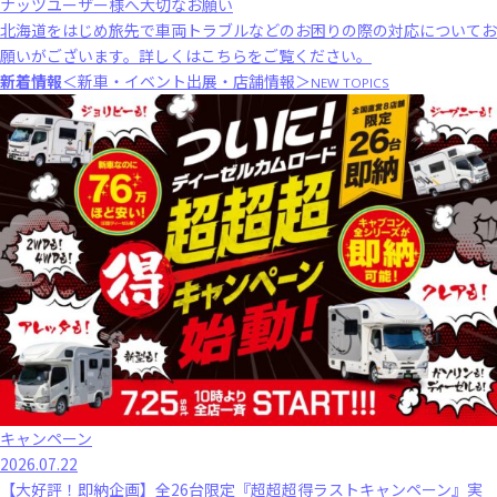
ナッツユーザー様へ大切なお願い
北海道をはじめ旅先で車両トラブルなどのお困りの際の対応についてお
願いがございます。
詳しくはこちら
をご覧ください。
新着情報
＜新車・イベント出展・店舗情報＞
NEW TOPICS
キャンペーン
2026.07.22
【大好評！即納企画】全26台限定『超超超得ラストキャンペーン』実