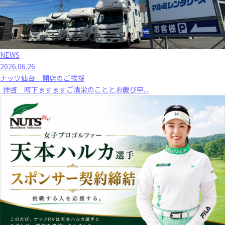
NEWS
2026.06.26
ナッツ仙台 開店のご挨拶
拝啓 時下ますますご清栄のこととお慶び申...