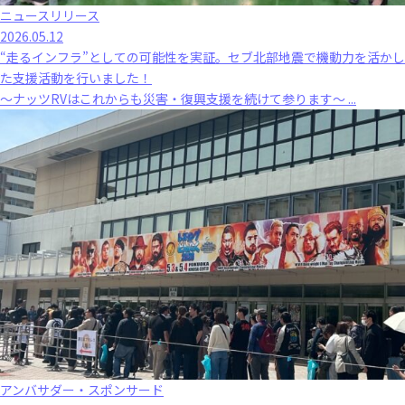
ニュースリリース
2026.05.12
“走るインフラ”としての可能性を実証。セブ北部地震で機動力を活かし
た支援活動を行いました！
～ナッツRVはこれからも災害・復興支援を続けて参ります～ ...
アンバサダー・スポンサード