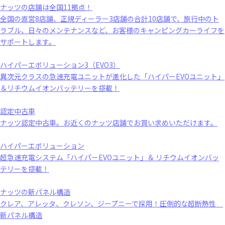
ナッツの店舗は全国11拠点！
全国の直営8店舗、正規ディーラー3店舗の合計10店舗で、旅行中のト
ラブル、日々のメンテナンスなど、お客様のキャンピングカーライフを
サポートします。
ハイパーエボリューション3（EVO3）
異次元クラスの急速充電ユニットが進化した「ハイパーEVOユニット」
＆リチウムイオンバッテリーを搭載！
認定中古車
ナッツ認定中古車。お近くのナッツ店舗でお買い求めいただけます。
ハイパーエボリューション
超急速充電システム「ハイパーEVOユニット」＆ リチウムイオンバッ
テリーを搭載！
ナッツの新パネル構造
クレア、アレッタ、クレソン、ジープニーで採用！圧倒的な超断熱性
新パネル構造