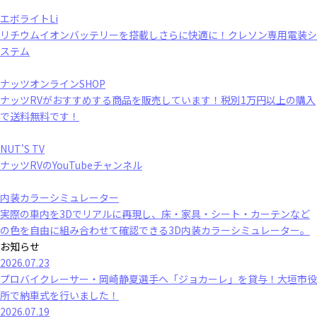
エボライトLi
リチウムイオンバッテリーを搭載しさらに快適に！クレソン専用電装シ
ステム
ナッツオンラインSHOP
ナッツRVがおすすめする商品を販売しています！税別1万円以上の購入
で送料無料です！
NUT'S TV
ナッツRVのYouTubeチャンネル
内装カラーシミュレーター
実際の車内を3Dでリアルに再現し、床・家具・シート・カーテンなど
の色を自由に組み合わせて確認できる3D内装カラーシミュレーター。
お知らせ
2026.07.23
プロバイクレーサー・岡崎静夏選手へ「ジョカーレ」を貸与！大垣市役
所で納車式を行いました！
2026.07.19