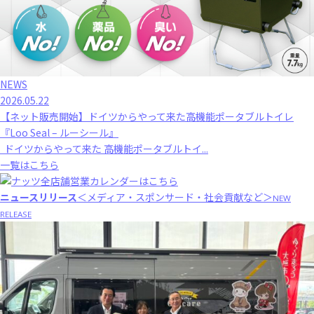
NEWS
2026.05.22
【ネット販売開始】ドイツからやって来た高機能ポータブルトイレ
『Loo Seal – ルーシール』
ドイツからやって来た 高機能ポータブルトイ...
一覧はこちら
ニュースリリース
＜メディア・スポンサード・社会貢献など＞
NEW
RELEASE