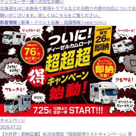
ナッツユーザー様へ大切なお願い
北海道をはじめ旅先で車両トラブルなどのお困りの際の対応についてお
願いがございます。
詳しくはこちら
をご覧ください。
新着情報
＜新車・イベント出展・店舗情報＞
NEW TOPICS
キャンペーン
2026.07.22
【大好評！即納企画】全26台限定『超超超得ラストキャンペーン』実