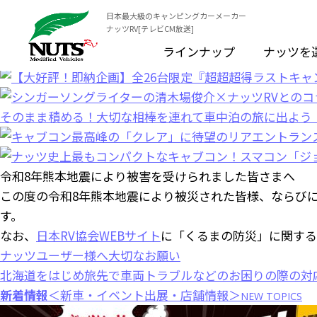
日本最大級のキャンピングカーメーカー
ナッツRV[テレビCM放送]
ラインナップ
ナッツを
令和8年熊本地震により被害を受けられました皆さまへ
この度の令和8年熊本地震により被災された皆様、ならび
す。
なお、
日本RV協会WEBサイト
に「くるまの防災」に関する
ナッツユーザー様へ大切なお願い
北海道をはじめ旅先で車両トラブルなどのお困りの際の対
新着情報
＜新車・イベント出展・店舗情報＞
NEW TOPICS