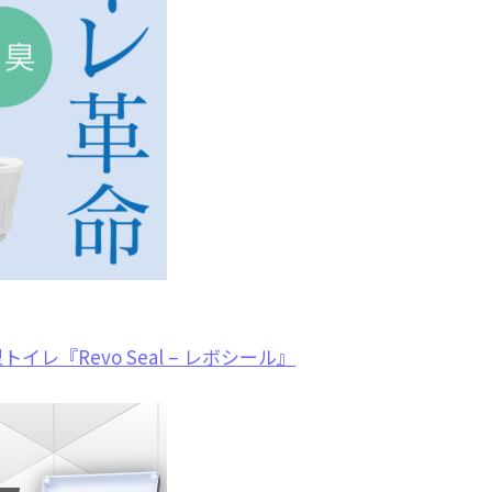
『Revo Seal – レボシール』