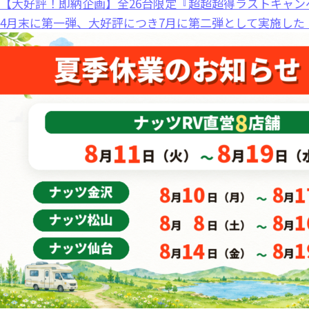
【大好評！即納企画】全26台限定『超超超得ラストキャン
4月末に第一弾、大好評につき7月に第二弾として実施した 「.