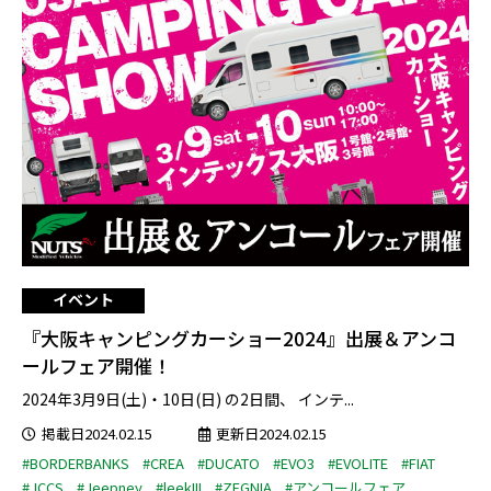
イベント
『大阪キャンピングカーショー2024』出展＆アンコ
ールフェア開催！
2024年3月9日(土)・10日(日) の2日間、 インテ...
掲載日2024.02.15
更新日2024.02.15
#BORDERBANKS
#CREA
#DUCATO
#EVO3
#EVOLITE
#FIAT
#JCCS
#Jeepney
#leekIII
#ZEGNIA
#アンコールフェア