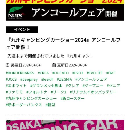
イベント
『九州キャンピングカーショー2024』アンコールフ
ェア開催！
先週末まで開催されていました 『九州キャン...
掲載日2024.04.04
更新日2024.04.04
#BORDERBANKS
#CREA
#DUCATO
#EVO3
#EVOLITE
#FIAT
#JCCS
#Jeepney
#leekIII
#ZEGNIA
#アンコールフェア
#エボライト
#グランメッセ熊本
#クレア
#ジープニー
#ゼニア
#ファミモ
#フォルトナ
#リーク3
#リチウムイオンバッテリー
#九州キャンピングカーショー
#新コースター
#新ボーダーバンクス
#新型