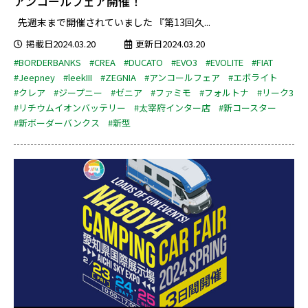
アンコールフェア開催！
先週末まで開催されていました 『第13回久...
掲載日2024.03.20
更新日2024.03.20
#BORDERBANKS
#CREA
#DUCATO
#EVO3
#EVOLITE
#FIAT
#Jeepney
#leekIII
#ZEGNIA
#アンコールフェア
#エボライト
#クレア
#ジープニー
#ゼニア
#ファミモ
#フォルトナ
#リーク3
#リチウムイオンバッテリー
#太宰府インター店
#新コースター
#新ボーダーバンクス
#新型