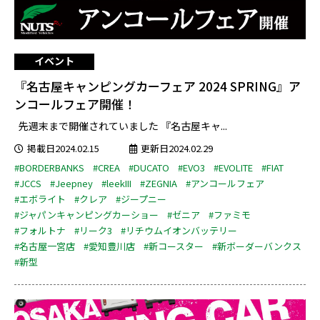
イベント
『名古屋キャンピングカーフェア 2024 SPRING』ア
ンコールフェア開催！
先週末まで開催されていました 『名古屋キャ...
掲載日2024.02.15
更新日2024.02.29
#BORDERBANKS
#CREA
#DUCATO
#EVO3
#EVOLITE
#FIAT
#JCCS
#Jeepney
#leekIII
#ZEGNIA
#アンコールフェア
#エボライト
#クレア
#ジープニー
#ジャパンキャンピングカーショー
#ゼニア
#ファミモ
#フォルトナ
#リーク3
#リチウムイオンバッテリー
#名古屋一宮店
#愛知豊川店
#新コースター
#新ボーダーバンクス
#新型