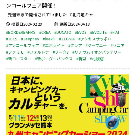
ンコールフェア開催！
先週末まで開催されていました 『北海道キャ...
掲載日2024.02.29
更新日2024.04.13
#BORDERBANKS
#CREA
#DUCATO
#EVO3
#EVOLITE
#FIAT
#JCCS
#Jeepney
#leekIII
#ZEGNIA
#アクセスサッポロ
#アンコールフェア
#エボライト
#クレア
#ジープニー
#ゼニア
#ファミモ
#フォルトナ
#リーク3
#リチウムイオンバッテリー
#新コースター
#新ボーダーバンクス
#新型
#札幌店