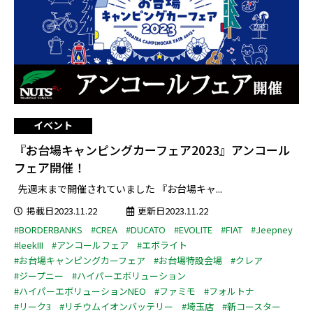
イベント
『お台場キャンピングカーフェア2023』アンコール
フェア開催！
先週末まで開催されていました 『お台場キャ...
掲載日2023.11.22
更新日2023.11.22
#BORDERBANKS
#CREA
#DUCATO
#EVOLITE
#FIAT
#Jeepney
#leekIII
#アンコールフェア
#エボライト
#お台場キャンピングカーフェア
#お台場特設会場
#クレア
#ジープニー
#ハイパーエボリューション
#ハイパーエボリューションNEO
#ファミモ
#フォルトナ
#リーク3
#リチウムイオンバッテリー
#埼玉店
#新コースター