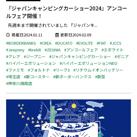
『ジャパンキャンピングカーショー2024』アンコー
ルフェア開催！
先週末まで開催されていました 『ジャパンキ...
掲載日2024.01.11
更新日2024.02.09
#BORDERBANKS
#CREA
#DUCATO
#EVOLITE
#FIAT
#JCCS
#Jeepney
#leekIII
#ZEGNIA
#アンコールフェア
#エボライト
#クレア
#ジープニー
#ジャパンキャンピングカーショー
#ゼニア
#ハイパーエボリューション
#ハイパーエボリューションNEO
#ファミモ
#フォルトナ
#リーク3
#リチウムイオンバッテリー
#埼玉店
#新コースター
#新ボーダーバンクス
#新型
#神奈川湘南店