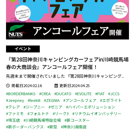
イベント
『第28回神奈川キャンピングカーフェアin川崎競馬場
春の大商談会』アンコールフェア開催！
先週末まで開催されていました 『第28回神奈川キャンピング...
掲載日2024.02.16
更新日2024.04.25
#BORDERBANKS
#CREA
#DUCATO
#EVOLITE
#FIAT
#JCCS
#Jeepney
#leekIII
#ZEGNIA
#アンコールフェア
#エボライト
#クレア
#ジープニー
#ゼニア
#ハイパーエボリューション
#ファミモ
#フォルトナ
#リーク3
#リチウムイオンバッテリー
#埼玉店
#川崎競馬場特設会場
#新コースター
#新ボーダーバンクス
#新型
#神奈川湘南店