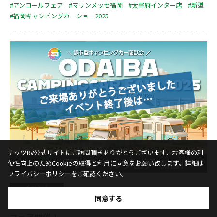
#アンコールフェア
#マリンメッセ福岡
#太宰府インター店
#新型
#福岡キャンピングカーショー2025
ナッツRV公式サイトにご訪問頂きありがとうございます。お客様の利
便性向上のためCookieの取得と利用に同意をお願い致します。詳細は
プライバシーポリシー
をご確認ください。
イベント
同意する
『お台場キャンピングカーフェア2025』アンコール
フェア開催！