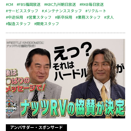
#CM
#FBS福岡放送
#KBC九州朝日放送
#RKB毎日放送
#サービススタッフ
#メンテナンススタッフ
#リクルート
#中途採用
#営業スタッフ
#新卒採用
#業務スタッフ
#求人
#製造スタッフ
#開発スタッフ
アンバサダー・スポンサード