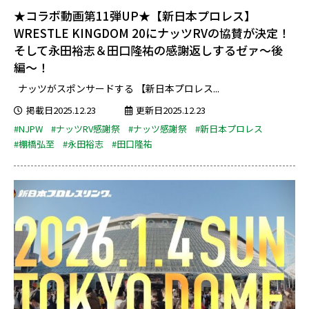
★コラボ動画第11弾UP★【新日本プロレス】
WRESTLE KINGDOM 20にナッツRVの協賛が決定！
そして永田裕志＆田口隆祐の感謝返しするゼァ〜後
編〜！
ナッツがスポンサードする 【新日本プロレス...
掲載日2025.12.23
更新日2025.12.23
#NJPW
#ナッツRV感謝祭
#ナッツ感謝祭
#新日本プロレス
#棚橋弘至
#永田裕志
#田口隆祐