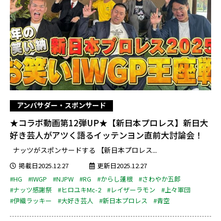
アンバサダー・スポンサード
★コラボ動画第12弾UP★【新日本プロレス】新日大
好き芸人がアツく語るイッテンヨン直前大討論会！
ナッツがスポンサードする 【新日本プロレス...
掲載日2025.12.27
更新日2025.12.27
#HG
#IWGP
#NJPW
#RG
#からし蓮根
#さわやか五郎
#ナッツ感謝祭
#ヒロユキMc-2
#レイザーラモン
#上々軍団
#伊織ラッキー
#大好き芸人
#新日本プロレス
#青空