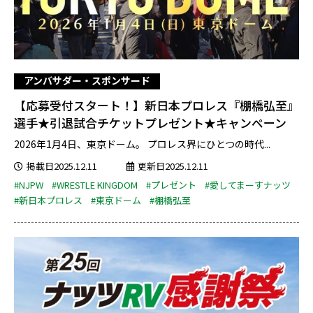
アンバサダー・スポンサード
【応募受付スタート！】新日本プロレス『棚橋弘至』
選手★引退試合チケットプレゼント★キャンペーン
2026年1月4日、東京ドーム。 プロレス界にひとつの時代...
掲載日2025.12.11
更新日2025.12.11
#NJPW
#WRESTLE KINGDOM
#プレゼント
#愛してまーすナッツ
#新日本プロレス
#東京ドーム
#棚橋弘至