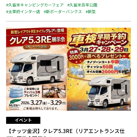
#久留米キャンピングカーフェア
#久留米百年公園
#太宰府インター店
#新ボーダーバンクス
#新型
イベント
【ナッツ金沢】クレア5.3RE（リアエントランス仕